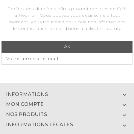
Profitez des dernières offres promotionnelles de Café
la Réunion. Vous pouvez vous désinscrire à tout
moment. Vous trouverez pour cela nos informations
de contact dans les conditions d'utilisation du site.

INFORMATIONS
MON COMPTE

NOS PRODUITS

INFORMATIONS LÉGALES
