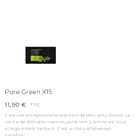
Pure Green X15
11,90 €
TTC
C’est une exceptionnelle sélection de thés verts chinois. La
robe a de délicates nuances jaune-vert. L’arôme est doux
et légèrement herbacé. C’est un thé parfaitement
équilibré.