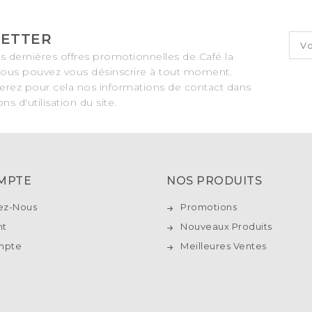
ETTER
es dernières offres promotionnelles de Café la
ous pouvez vous désinscrire à tout moment.
erez pour cela nos informations de contact dans
ns d'utilisation du site.
MPTE
NOS PRODUITS
ez-Nous
Promotions
nt
Nouveaux Produits
mpte
Meilleures Ventes