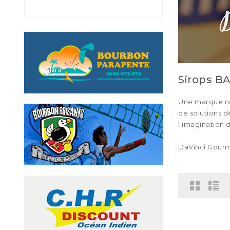
Sirops B
Une marque née
de solutions d
l'imagination
DaVinci Gourme