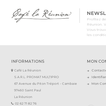
NEWSL
Profitez d
Réunion. V
Vous trouv
les conditio
INFORMATIONS
MON CO
Café La Réunion
Contact
S.A.R.L. PROMAT MULTIPRO
Identifia
67 Avenue du Piton Tréport - Cambaie
Mon Co
97460 Saint Paul
La Réunion
02 62 71 82 76