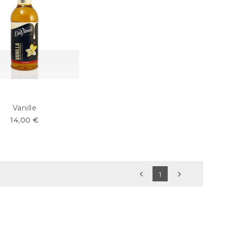
Vanille
14,00 €


1