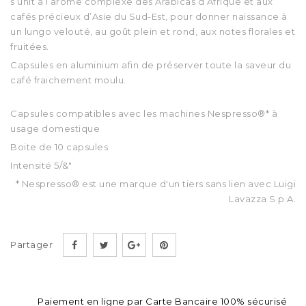
s’unit à l’arôme complexe des Arabicas d’Afrique et aux
cafés précieux d’Asie du Sud-Est, pour donner naissance à
un lungo velouté, au goût plein et rond, aux notes florales et
fruitées.
Capsules en aluminium afin de préserver toute la saveur du
café fraichement moulu.
Capsules compatibles avec les machines Nespresso®* à
usage domestique
Boite de 10 capsules
Intensité 5/&"
* Nespresso® est une marque d'un tiers sans lien avec Luigi
Lavazza S.p.A.
Partager
Paiement en ligne par Carte Bancaire 100% sécurisé