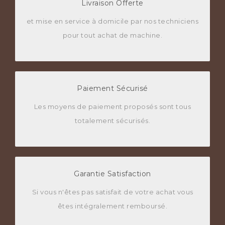
Livraison Offerte
et mise en service à domicile par nos techniciens
pour tout achat de machine.
Paiement Sécurisé
Les moyens de paiement proposés sont tous
totalement sécurisés.
Garantie Satisfaction
Si vous n'êtes pas satisfait de votre achat vous
êtes intégralement remboursé.