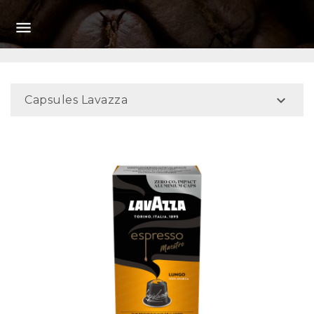


Capsules Lavazza