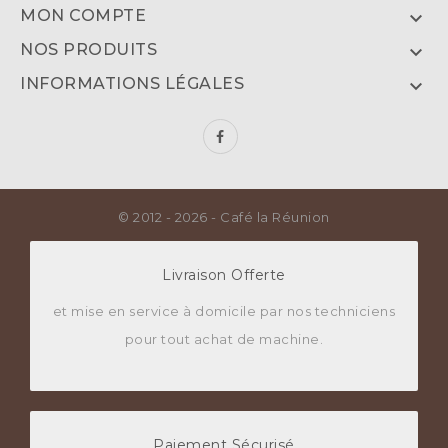
MON COMPTE

NOS PRODUITS

INFORMATIONS LÉGALES

© 2012 - 2026 - Café la Réunion
Livraison Offerte
et mise en service à domicile par nos techniciens
pour tout achat de machine.
Paiement Sécurisé